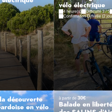
 électrique
vélo électrique
4 heure(s)
Difficulté 3 / 5
Confirmation Différée (2 j
la découverte
30€
à partir de
Balade en libert
ardoise en vélo