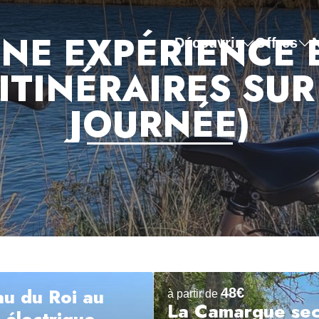
UNE EXPÉRIENCE 
Découvrir
Offres
ITINÉRAIRES SUR
JOURNÉE)
u du Roi au
48€
à partir de
La Camargue sec