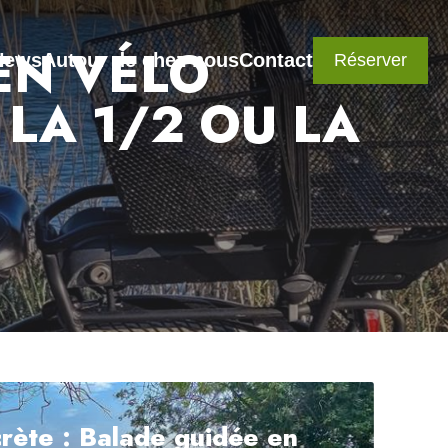
EN VÉLO
News
Autour de chez nous
Contact
Réserver
 LA 1/2 OU LA
rète : Balade guidée en