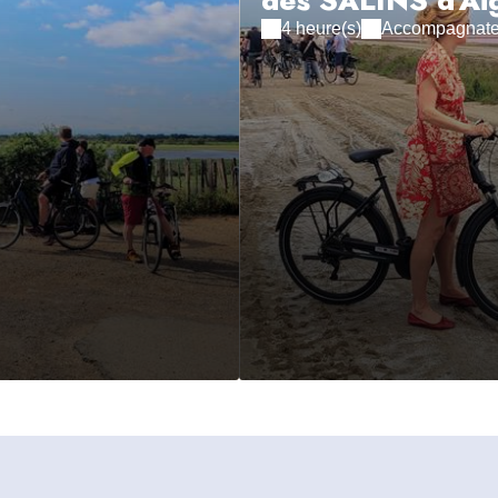
des SALINS d'Ai
4 heure(s)
Accompagnateu