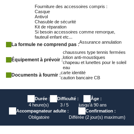
4️⃣
Les Prés du Cailar (11h00)
Fourniture des accessoires compris :
Traverser les étendues sauvages et découvrez les
manades
Casque
de Taureaux
et de
chevaux Camargue
, pour une plongée
Antivol
dans la nature et les traditions locales : élevage, abrivado,
Chasuble de sécurité
course camarguaise....
Kit de réparation
Si besoin accessoires comme remorque,
5️⃣
rejoindre GALLICIAN pour une pause fraicheur puis
fauteuil enfant etc...
Retour à Aigues-Mortes (13h00)
Assurance annulation
La formule ne comprend pas :
Reprendre la
Via Rhôna
en passant par le
pont des
Tourradons
le long du canal et ses péniches en profitant
chaussures type tennis fermées
d'un dernier regard sur les
remparts d'Aigues-Mortes
.
lotion anti-moustiques
Équipement à prévoir :
chapeau et lunettes pour le soleil
eau
carte identité
Documents à fournir :
caution bancaire CB
Durée :
Difficulté :
Âge :
4 heure(s)
3 / 5
jusqu'à 90 ans
Accompagnateur adulte :
Confirmation :
Obligatoire
Différée (2 jour(s) maximum)